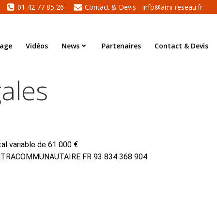
01 42 77 85 26
Contact & Devis - info@ami-reseau.fr
tage
Vidéos
News
Partenaires
Contact & Devis
gales
l variable de 61 000 €
INTRACOMMUNAUTAIRE FR 93 834 368 904