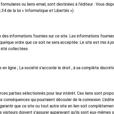
ormulaires ou liens email, sont destinées à l’éditeur . Vous dispo
4 de la loi « Informatique et Libertés »).
on des informations fournies sur ce site. Les informations fournie
uelque ordre que ce soit ne sera acceptée. Le site est mis à jou
t été collectées.
e en ligne ; La société s’accorde le droit , à sa complète discré
rces parties sélectionnés pour leur intérêt. Ces liens sont prop
aux conséquences qui pourraient découler de la connexion. L’édite
garantir que ce site ou tout autre site en lien soit compléteme
 visiteurs doivent s’assurer auparavant qu’ils sont eux-mêmes s