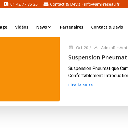
01 42 77 85 26
Contact & Devis - info@ami-reseau.fr
tage
Vidéos
News
Partenaires
Contact & Devis
Oct 20
AdminResAmi
/
Suspension Pneumat
Suspension Pneumatique Camp
Confortablement Introduction 
Lire la suite