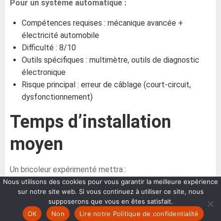
Pour un système automatique :
Compétences requises : mécanique avancée +
électricité automobile
Difficulté : 8/10
Outils spécifiques : multimètre, outils de diagnostic
électronique
Risque principal : erreur de câblage (court-circuit,
dysfonctionnement)
Temps d’installation
moyen
Un bricoleur expérimenté mettra :
Nous utilisons des cookies pour vous garantir la meilleure expérience
4 à 6 heures pour un système manuel
sur notre site web. Si vous continuez à utiliser ce site, nous
8 à 12 heures pour un système automatique
supposerons que vous en êtes satisfait.
OK
Non
Lire notre Politique de confidentialité